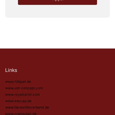
Links
www.hillspet.de
www.vet-concept.com
www.royalcanin.com
www.esccap.de
www.tieraerzteverband.de
www.orangutan.de