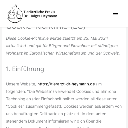
Zum
Consent
Consent
Consent
Vorlieben
Hau
Inhalt
to
to
to
springen
service
service
service
Cookie-Richtlinie (EU)
wordpress
google-
sonstiges
fonts
Diese Cookie-Richtlinie wurde zuletzt am 23. Mai 2024
aktualisiert und gilt für Bürger und Einwohner mit ständigem
Wohnsitz im Europäischen Wirtschaftsraum und der Schweiz.
1. Einführung
Unsere Website,
https://tierarzt-dr-heymann.de
(im
folgenden: "Die Website") verwendet Cookies und ähnliche
Technologien (der Einfachheit halber werden all diese unter
"Cookies" zusammengefasst). Cookies werden außerdem von
uns beauftragten Drittparteien platziert. In dem unten
stehendem Dokument informieren wir dich über die