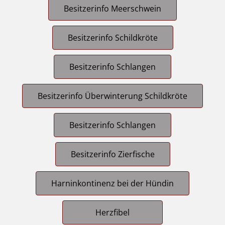
Besitzerinfo Meerschwein
Besitzerinfo Schildkröte
Besitzerinfo Schlangen
Besitzerinfo Überwinterung Schildkröte
Besitzerinfo Schlangen
Besitzerinfo Zierfische
Harninkontinenz bei der Hündin
Herzfibel