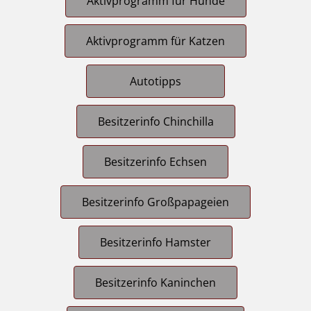
Aktivprogramm für Hunde
Aktivprogramm für Katzen
Autotipps
Besitzerinfo Chinchilla
Besitzerinfo Echsen
Besitzerinfo Großpapageien
Besitzerinfo Hamster
Besitzerinfo Kaninchen