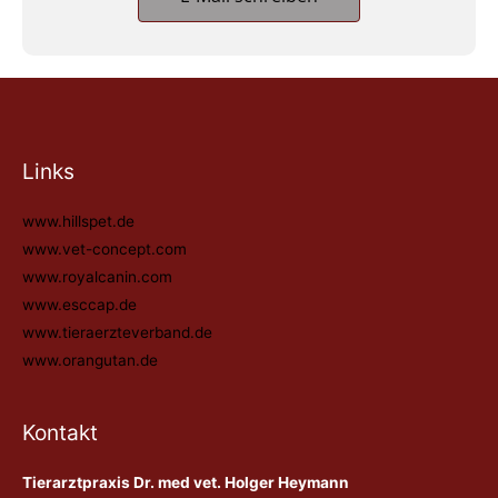
Links
www.hillspet.de
www.vet-concept.com
www.royalcanin.com
www.esccap.de
www.tieraerzteverband.de
www.orangutan.de
Kontakt
Tierarztpraxis Dr. med vet. Holger Heymann