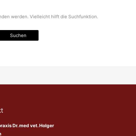
den werden. Vielleicht hilft die Suchfunktion.
t
raxis Dr. med vet. Holger
n