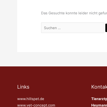
Das Gesuchte konnte leider nicht gefun
Links
Kontak
www.hillspet.de
Tierarztp
www.vet-concept.com
Heyman